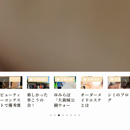
みらぼについて
新着情報
新着情報
新着情報
新着情報
ビューティ
楽しかった
ゆみらぼ
オーダーメ
シミのブロ
ーコンテス
歩こうの
「大阪城公
イドエステ
グ
トで優秀賞
会！
園ウォー
とは
頂きまし
ク」開催し
た！
ます！