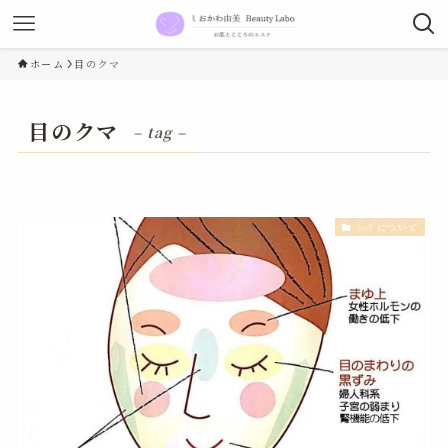
ホーム
目のクマ
目のクマ
– tag –
シミについて