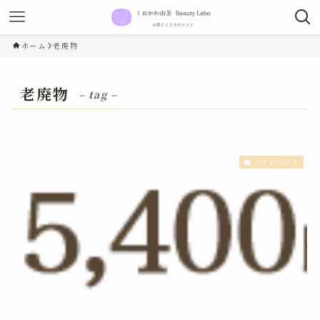
ホーム
老廃物
老廃物
– tag –
シミについて