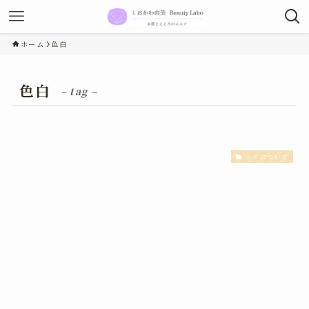
ホーム
色白
色白
– tag –
シミについて